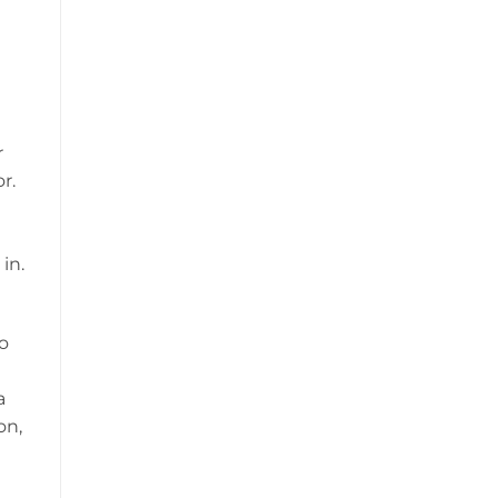
r
r.
in.
o
a
on,