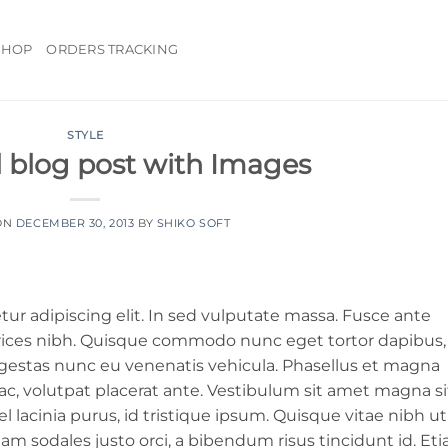
SHOP
ORDERS TRACKING
STYLE
l blog post with Images
ON
DECEMBER 30, 2013
BY
SHIKO SOFT
ur adipiscing elit. In sed vulputate massa. Fusce ante
ultrices nibh. Quisque commodo nunc eget tortor dapibus,
 egestas nunc eu venenatis vehicula. Phasellus et magna
s ac, volutpat placerat ante. Vestibulum sit amet magna si
 lacinia purus, id tristique ipsum. Quisque vitae nibh ut
 Nam sodales justo orci, a bibendum risus tincidunt id. Et