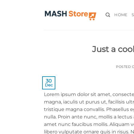
Skip
to
HOME
content
Just a coo
POSTED 
30
Dec
Lorem ipsum dolor sit amet, consectet
magna, iaculis ut purus ut, facilisis 
tristique magna convallis. Phasellus
nulla. Proin ante nunc, mollis a lectu
amet nunc faucibus mollis. Aliquam vel
libero vulputate ornare quis in risus.