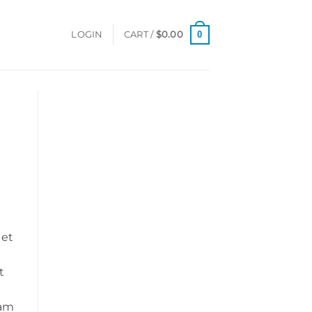
0
LOGIN
CART /
$
0.00
 et
t
iam