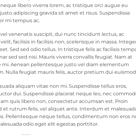
neque libero viverra lorem, ac tristique orci augue eu
sto adipiscing gravida sit amet et risus. Suspendisse
r mi tempus ac.
 vel venenatis suscipit, dui nunc tincidunt lectus, ac
velit, facilisis in facilisis non, scelerisque in massa. Intege
t. Sed sed odio tellus. In tristique felis ac facilisis tempo
r sed sed nisi. Mauris viverra convallis feugiat. Nam at
ique mi. Aenean pellentesque justo vel diam elementum
m. Nulla feugiat mauris felis, auctor pretium dui euismod 
suada aliquam vitae non mi. Suspendisse tellus eros,
a auctor dui. Suspendisse placerat neque leo, nec commod
liquam quis libero non, consectetur accumsan est. Proin
et rutrum felis, vel aliquet ante. Interdum et malesuad
us. Pellentesque neque tellus, condimentum non eros n
lesuada odio eget elit egestas porttitor.