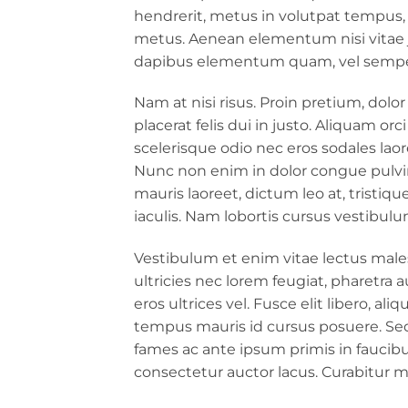
hendrerit, metus in volutpat tempus, 
metus. Aenean elementum nisi vitae ju
dapibus elementum quam, vel sempe
Nam at nisi risus. Proin pretium, dolor
placerat felis dui in justo. Aliquam orci 
scelerisque odio nec eros sodales laoree
Nunc non enim in dolor congue pulvina
mauris laoreet, dictum leo at, trist
iaculis. Nam lobortis cursus vestibulu
Vestibulum et enim vitae lectus male
ultricies nec lorem feugiat, pharetr
eros ultrices vel. Fusce elit libero, a
tempus mauris id cursus posuere. Sed 
fames ac ante ipsum primis in faucib
consectetur auctor lacus. Curabitur ma